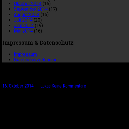
Oktober 2014
(16)
September 2014
(17)
August 2014
(16)
Juli 2014
(20)
Juni 2014
(19)
Mai 2014
(16)
Impressum & Datenschutz
Impressum
Datenschutzerklärung
Rumänien
16. Oktober 2014
by
Lukas
·
Keine Kommentare
Serbien hat mir unfassbar gut gefallen und ohne den Grenzüberg
ich durch kleine Dörfer, so winke, grüße und quatsche ich an je
Da ich mich sichtbar den Karpaten und dem Balkan-Gebirge näh
Nagut, Eins ist doch auffallend anders: Es gibt unzählige wilde
Hündinnen mit Welpen ist sehr schmerzlich. Die Wenigsten der w
verteidigen wollen und mich aggressiv verfolgen. Höre ich ein 