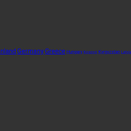
Germany
inland
Greece
Hungary
Kyrgyzstan
Kosovo
Latvi