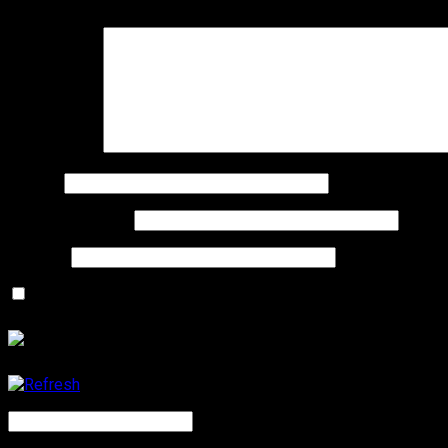
Deine E-Mail-Adresse wird nicht veröffentlicht.
Erforderliche F
Kommentar
*
Name
*
E-Mail-Adresse
*
Website
Name, E-Mail-Adresse und Website in diesem Browser für
CAPTCHA Code
*