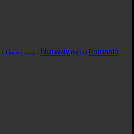
Norway
Romania
Poland
Lithuania
a
Macedonia