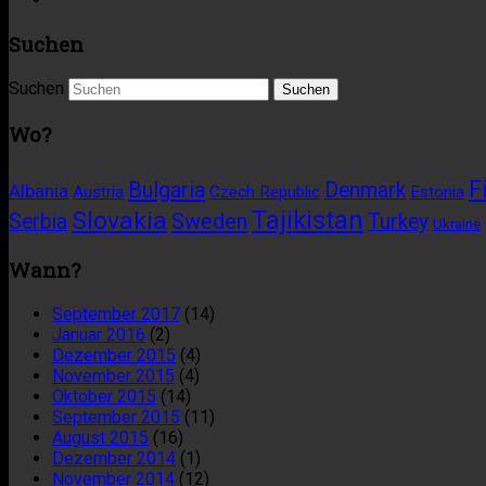
Suchen
Suchen
Wo?
F
Bulgaria
Denmark
Albania
Austria
Czech Republic
Estonia
Tajikistan
Slovakia
Sweden
Serbia
Turkey
Ukraine
Wann?
September 2017
(14)
Januar 2016
(2)
Dezember 2015
(4)
November 2015
(4)
Oktober 2015
(14)
September 2015
(11)
August 2015
(16)
Dezember 2014
(1)
November 2014
(12)