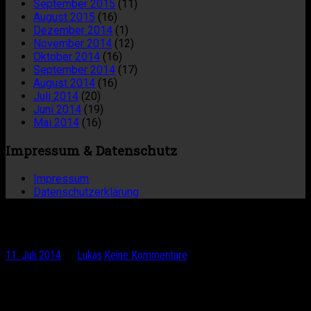
September 2015
(11)
August 2015
(16)
Dezember 2014
(1)
November 2014
(12)
Oktober 2014
(16)
September 2014
(17)
August 2014
(16)
Juli 2014
(20)
Juni 2014
(19)
Mai 2014
(16)
Impressum & Datenschutz
Impressum
Datenschutzerklärung
Über den Polarkreis Richtung Lofoten
11. Juli 2014
by
Lukas
·
Keine Kommentare
Alle Norweger bestätigen, dass das Wetter hier nicht normal
ist: Seit Tagen radel ich im Sonnenschein Richtung Norden
und es wird paradoxerweise immer heißer. Gestern habe ich