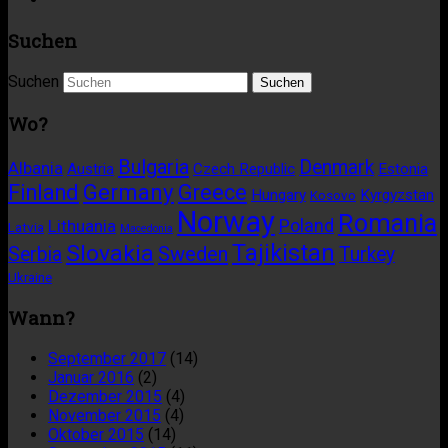
Suchen
Suchen
Wo?
Bulgaria
Denmark
Albania
Austria
Czech Republic
Estonia
Germany
Finland
Greece
Hungary
Kyrgyzstan
Kosovo
Norway
Romania
Poland
Lithuania
Latvia
Macedonia
Tajikistan
Slovakia
Sweden
Serbia
Turkey
Ukraine
Wann?
September 2017
(14)
Januar 2016
(2)
Dezember 2015
(4)
November 2015
(4)
Oktober 2015
(14)