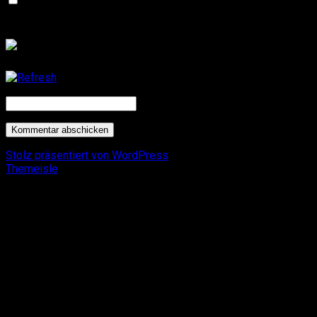
Name, E-Mail-Adresse und Website in diesem Browser
für meinen nächsten Kommentar speichern.
CAPTCHA Code
*
Stolz präsentiert von WordPress
. Theme: Flat 1.7.11 by
Themeisle
.