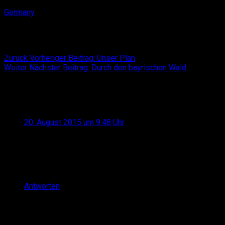
Germany
Beitragsnavigation
Zurück
Vorheriger Beitrag:
Unser Plan
Weiter
Nächster Beitrag:
Durch den bayrischen Wald
1
Kommentar
Ralf
sagt:
20. August 2015 um 9:48 Uhr
Hallo Ihr Beiden! Bin kurz auf eure Seite gerutscht.
Zufriedene, glückliche Gesichter. Freut mich sehr!! Ganz
lieben Gruß und absolut viel Spaß aus der Filmwerkstatt
von nebenan.
Antworten
Schreibe einen Kommentar