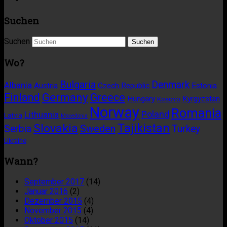
Suchen
Suchen
Wo?
Bulgaria
Denmark
Albania
Austria
Czech Republic
Estonia
Germany
Finland
Greece
Hungary
Kyrgyzstan
Kosovo
Norway
Romania
Poland
Lithuania
Latvia
Macedonia
Tajikistan
Slovakia
Sweden
Serbia
Turkey
Ukraine
Wann?
September 2017
(14)
Januar 2016
(2)
Dezember 2015
(4)
November 2015
(4)
Oktober 2015
(14)