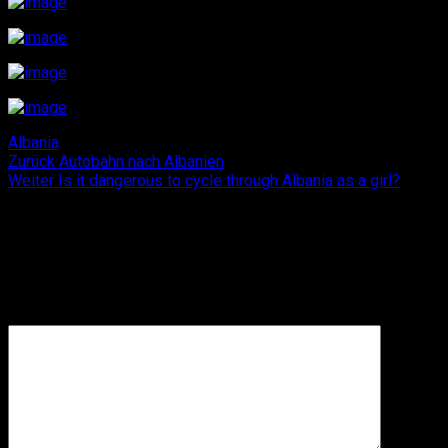
Albania
Beitragsnavigation
Vorheriger
Zurück
Autobahn nach Albanien
Nächster
Beitrag:
Weiter
Is it dangerous to cycle through Albania as a girl?
Beitrag:
Schreibe einen Kommentar
Deine E-Mail-Adresse wird nicht veröffentlicht.
Erforderliche
Felder sind mit
*
markiert
Kommentar
*