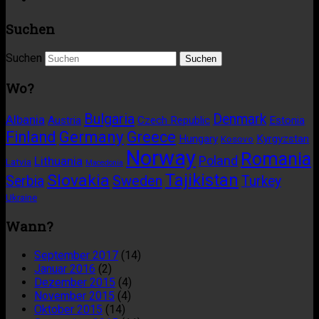
Suchen
Suchen
Wo?
Bulgaria
Denmark
Albania
Austria
Czech Republic
Estonia
Germany
Finland
Greece
Hungary
Kyrgyzstan
Kosovo
Norway
Romania
Poland
Lithuania
Latvia
Macedonia
Tajikistan
Slovakia
Sweden
Serbia
Turkey
Ukraine
Wann?
September 2017
(14)
Januar 2016
(2)
Dezember 2015
(4)
November 2015
(4)
Oktober 2015
(14)