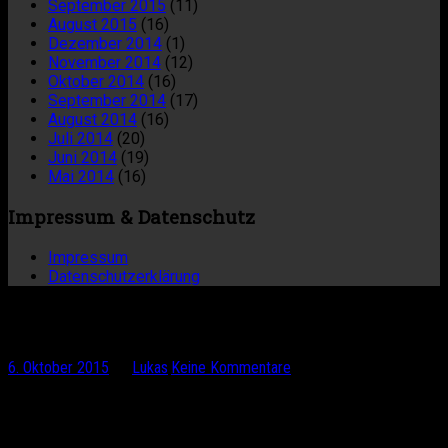
September 2015
(11)
August 2015
(16)
Dezember 2014
(1)
November 2014
(12)
Oktober 2014
(16)
September 2014
(17)
August 2014
(16)
Juli 2014
(20)
Juni 2014
(19)
Mai 2014
(16)
Impressum & Datenschutz
Impressum
Datenschutzerklärung
BÄÄÄÄM Albanien
6. Oktober 2015
by
Lukas
·
Keine Kommentare
Die Strecke von Bicaj bis Peshkopi war einfach nur der
Hammer. Wie haben eine Schotterpiste und vieeeele
Höhenmeter erwartet. Mit den Höhenmetern hatten wir recht,