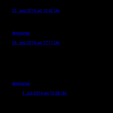
Alex
sagt:
23. Juni 2014 um 13:42 Uhr
Einfach Hammer die Bilder!
Da bekomm ich gleich Durst bei dem klaren Wasser.
Antworten
Antonella
sagt:
26. Juni 2014 um 17:11 Uhr
Wisst ihr, als wir sagten: zeigt uns die norwegischen
Schönheiten!, meinten wir nicht die Ziegen der Einöde,
sondern die der Städte!
Liebe Grüße von der gleich auf die deutsche
Mannschaft ein Bier trinkenden Anto
Antworten
Lukas
sagt:
3. Juli 2014 um 13:28 Uhr
Wieso willst du Fotos von hübschen
Norwegerinnen? :D