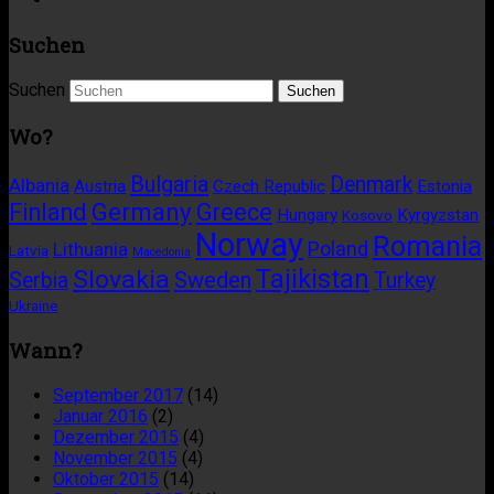
Suchen
Suchen
Wo?
Bulgaria
Denmark
Albania
Austria
Czech Republic
Estonia
Germany
Finland
Greece
Hungary
Kyrgyzstan
Kosovo
Norway
Romania
Poland
Lithuania
Latvia
Macedonia
Tajikistan
Slovakia
Sweden
Serbia
Turkey
Ukraine
Wann?
September 2017
(14)
Januar 2016
(2)
Dezember 2015
(4)
November 2015
(4)
Oktober 2015
(14)