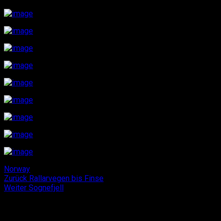
Norway
Beitragsnavigation
Vorheriger
Zurück
Rallarvegen bis Finse
Nächster
Beitrag:
Weiter
Sognefjell
Beitrag:
3
Kommentare