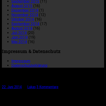
September 2015
(11)
August 2015
(16)
Dezember 2014
(1)
November 2014
(12)
Oktober 2014
(16)
September 2014
(17)
August 2014
(16)
Juli 2014
(20)
Juni 2014
(19)
Mai 2014
(16)
Impressum & Datenschutz
Impressum
Datenschutzerklärung
Rallarvegen ab Myrdal
22. Juni 2014
by
Lukas
·
3 Kommentare
Ab Myrdal ging es bis Flam mehr als 800 Höhenmeter nur
noch bergab entlang von Wasserfällen und tosendem
Gewässer.