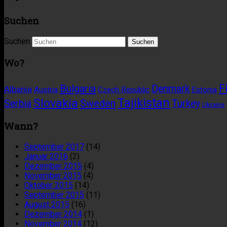
Suchen
Suchen
Wo?
F
Bulgaria
Denmark
Albania
Austria
Czech Republic
Estonia
Tajikistan
Slovakia
Sweden
Serbia
Turkey
Ukraine
Wann?
September 2017
(14)
Januar 2016
(2)
Dezember 2015
(4)
November 2015
(4)
Oktober 2015
(14)
September 2015
(11)
August 2015
(16)
Dezember 2014
(1)
November 2014
(12)