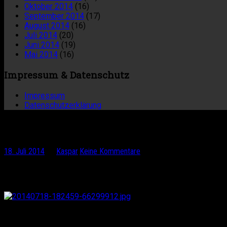
Oktober 2014
(16)
September 2014
(17)
August 2014
(16)
Juli 2014
(20)
Juni 2014
(19)
Mai 2014
(16)
Impressum & Datenschutz
Impressum
Datenschutzerklärung
Jæren
18. Juli 2014
by
Kaspar
·
Keine Kommentare
Südlich von Stavanger erstreckt sich Jæren, eine flache Küste
Mordsspaß!
„Frilufthuset“ – Norwegens längster Sandstrand