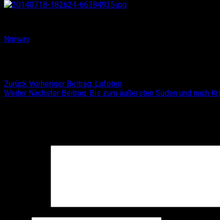
Das „andere“ Norwegen – weite Dünenlandschaften und weiße
Norway
Beitragsnavigation
Zurück
Vorheriger Beitrag:
Lofoten
Weiter
Nächster Beitrag:
Bis zum äußersten Süden und nach Kr
Schreibe einen Kommentar
Deine E-Mail-Adresse wird nicht veröffentlicht.
Erforderliche F
Kommentar
*