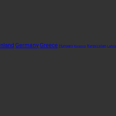
Germany
inland
Greece
Hungary
Kyrgyzstan
Kosovo
Latvi