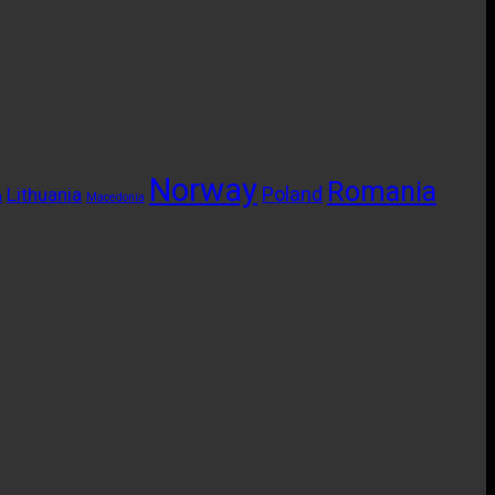
Norway
Romania
Poland
Lithuania
a
Macedonia